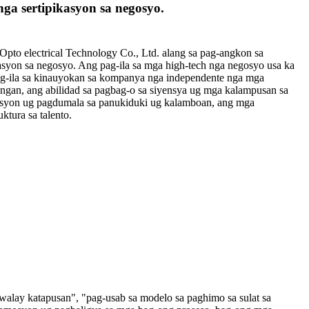
ga sertipikasyon sa negosyo.
pto electrical Technology Co., Ltd. alang sa pag-angkon sa
asyon sa negosyo. Ang pag-ila sa mga high-tech nga negosyo usa ka
g-ila sa kinauyokan sa kompanya nga independente nga mga
angan, ang abilidad sa pagbag-o sa siyensya ug mga kalampusan sa
isasyon ug pagdumala sa panukiduki ug kalamboan, ang mga
ktura sa talento.
walay katapusan", "pag-usab sa modelo sa paghimo sa sulat sa