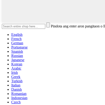
Pindota ang enter aron pangitaon o
English
French
German
Portuguese
Spanish
Russian
Japanese
Korean
Arabic
Irish
Greek
Turkish
Italian
Danish
Romanian
Indonesian
Czech