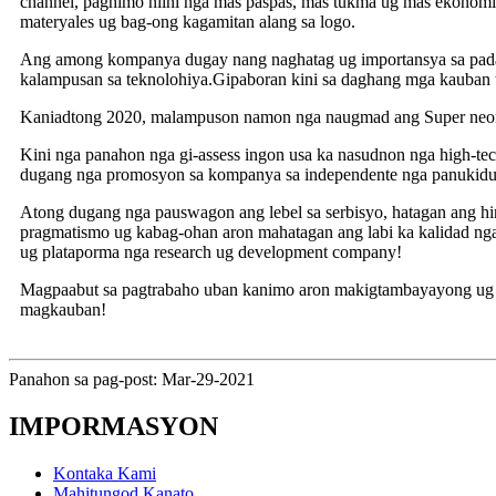
channel, paghimo niini nga mas paspas, mas tukma ug mas ekonom
materyales ug bag-ong kagamitan alang sa logo.
Ang among kompanya dugay nang naghatag ug importansya sa paday
kalampusan sa teknolohiya.Gipaboran kini sa daghang mga kauban tu
Kaniadtong 2020, malampuson namon nga naugmad ang Super neon sign
Kini nga panahon nga gi-assess ingon usa ka nasudnon nga high-te
dugang nga promosyon sa kompanya sa independente nga panukiduk
Atong dugang nga pauswagon ang lebel sa serbisyo, hatagan ang hi
pragmatismo ug kabag-ohan aron mahatagan ang labi ka kalidad nga
ug plataporma nga research ug development company!
Magpaabut sa pagtrabaho uban kanimo aron makigtambayayong ug 
magkauban!
Panahon sa pag-post: Mar-29-2021
IMPORMASYON
Kontaka Kami
Mahitungod Kanato