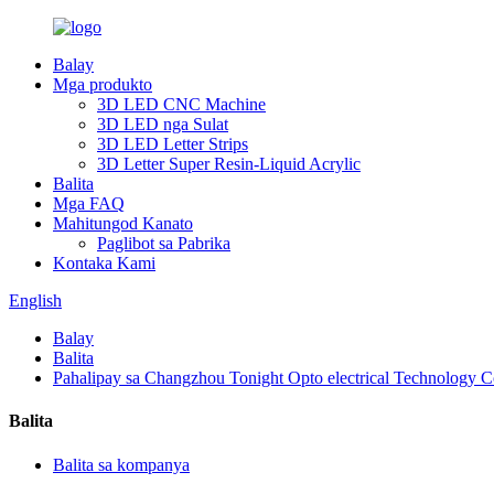
Balay
Mga produkto
3D LED CNC Machine
3D LED nga Sulat
3D LED Letter Strips
3D Letter Super Resin-Liquid Acrylic
Balita
Mga FAQ
Mahitungod Kanato
Paglibot sa Pabrika
Kontaka Kami
English
Balay
Balita
Pahalipay sa Changzhou Tonight Opto electrical Technology Co
Balita
Balita sa kompanya