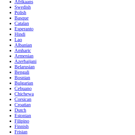
Afrikaans
Swedish
Polish
Basque
Catalan
Esperanto
Hindi
Lao
Albanian
Amharic
Armenian
Azerbaijani
Belarusian
Bengali
Bosnian
Bulgarian
Cebuano
Chichewa
Corsican
Croatian
Dutch
Estonian
Filipino
Finnish
Frisian