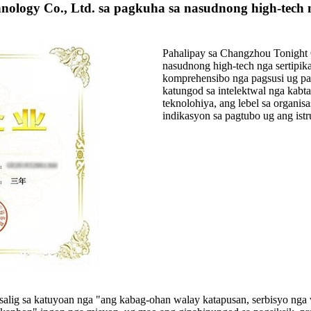
nology Co., Ltd. sa pagkuha sa nasudnong high-tech n
Pahalipay sa Changzhou Tonight O
nasudnong high-tech nga sertipik
komprehensibo nga pagsusi ug pa
katungod sa intelektwal nga kabt
teknolohiya, ang lebel sa organ
indikasyon sa pagtubo ug ang istru
alig sa katuyoan nga "ang kabag-ohan walay katapusan, serbisyo nga 