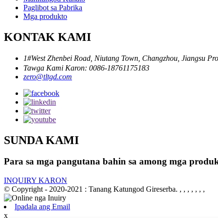
Paglibot sa Pabrika
Mga produkto
KONTAK KAMI
1#West Zhenbei Road, Niutang Town, Changzhou, Jiangsu P
Tawga Kami Karon: 0086-18761175183
zero@tltgd.com
SUNDA KAMI
Para sa mga pangutana bahin sa among mga produkto 
INQUIRY KARON
© Copyright - 2020-2021 : Tanang Katungod Gireserba.
, , , , , , ,
Ipadala ang Email
x