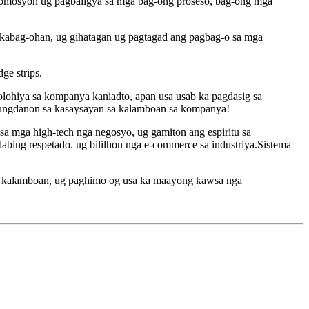
romosyon ug pagbaligya sa mga bag-ong proseso, bag-ong mga
kabag-ohan, ug gihatagan ug pagtagad ang pagbag-o sa mga
ge strips.
olohiya sa kompanya kaniadto, apan usa usab ka pagdasig sa
nungdanon sa kasaysayan sa kalamboan sa kompanya!
a mga high-tech nga negosyo, ug gamiton ang espiritu sa
ing respetado. ug bililhon nga e-commerce sa industriya.Sistema
a kalamboan, ug paghimo og usa ka maayong kawsa nga