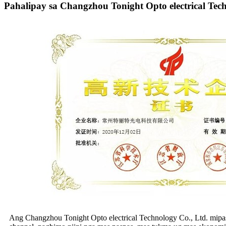
Pahalipay sa Changzhou Tonight Opto electrical Tech
Ang Changzhou Tonight Opto electrical Technology Co., Ltd. mipas