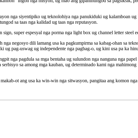
ikanhon" ingon nga misyon, ug mao ang gipahinungod sa pagsiksik, p
on nga siyentipiko ug teknolohiya nga panukiduki ug kalamboan ug 
ngod sa taas nga kalidad ug taas nga reputasyon.
, super espesyal nga porma nga light box ug channel letter steel ed
ch nga negosyo dili lamang usa ka pagkumpirma sa kabag-ohan sa tekn
i ug pag-uswag ug independente nga pagbag-o, ug kini usa pa ka hi
ngpit nga pagdula sa mga bentaha ug sulundon nga nanguna nga papel s
 serbisyo sa among mga kauban, ug determinado kami nga mahimong lab
makab-ot ang usa ka win-win nga sitwasyon, pangitaa ang komon ng