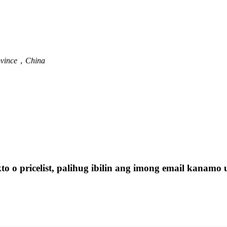
rovince，China
o pricelist, palihug ibilin ang imong email kanamo 