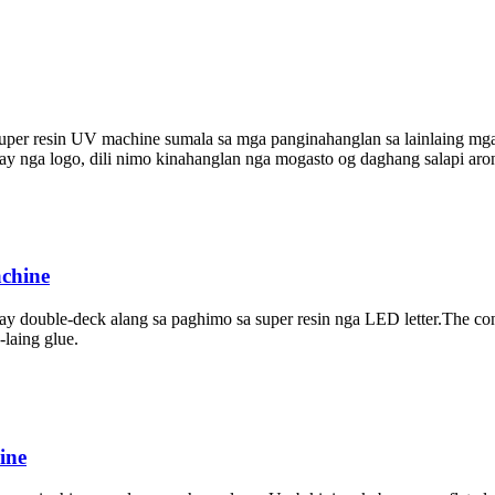
uper resin UV machine sumala sa mga panginahanglan sa lainlaing mga 
y nga logo, dili nimo kinahanglan nga mogasto og daghang salapi aro
chine
ay double-deck alang sa paghimo sa super resin nga LED letter.The c
-laing glue.
ine