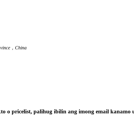
rovince，China
o pricelist, palihug ibilin ang imong email kanamo 