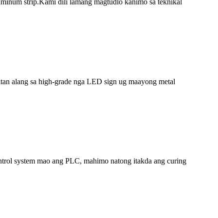
uminum strip.Kami dili lamang magtudlo kanimo sa teknikal
mitan alang sa high-grade nga LED sign ug maayong metal
ontrol system mao ang PLC, mahimo natong itakda ang curing