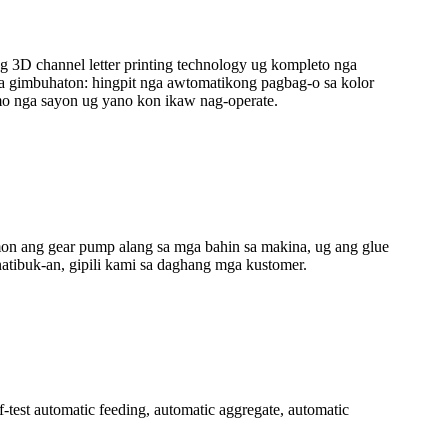
 3D channel letter printing technology ug kompleto nga
a gimbuhaton: hingpit nga awtomatikong pagbag-o sa kolor
mo nga sayon ​​ug yano kon ikaw nag-operate.
on ang gear pump alang sa mga bahin sa makina, ug ang glue
natibuk-an, gipili kami sa daghang mga kustomer.
test automatic feeding, automatic aggregate, automatic