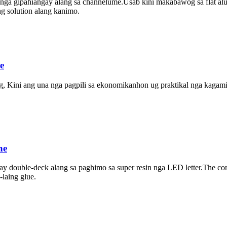
l nga gipahiangay alang sa channelume.Usab kini makabawog sa flat al
ng solution alang kanimo.
e
ng, Kini ang una nga pagpili sa ekonomikanhon ug praktikal nga kaga
ne
ay double-deck alang sa paghimo sa super resin nga LED letter.The c
-laing glue.