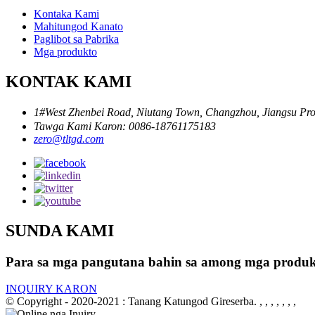
Kontaka Kami
Mahitungod Kanato
Paglibot sa Pabrika
Mga produkto
KONTAK KAMI
1#West Zhenbei Road, Niutang Town, Changzhou, Jiangsu P
Tawga Kami Karon: 0086-18761175183
zero@tltgd.com
SUNDA KAMI
Para sa mga pangutana bahin sa among mga produkto 
INQUIRY KARON
© Copyright - 2020-2021 : Tanang Katungod Gireserba.
, , , , , , ,