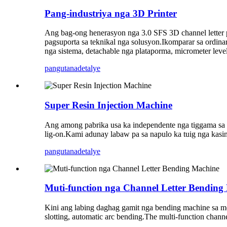
Pang-industriya nga 3D Printer
Ang bag-ong henerasyon nga 3.0 SFS 3D channel letter 
pagsuporta sa teknikal nga solusyon.Ikomparar sa ordi
nga sistema, detachable nga plataporma, micrometer leve
pangutana
detalye
Super Resin Injection Machine
Ang among pabrika usa ka independente nga tiggama sa 
lig-on.Kami adunay labaw pa sa napulo ka tuig nga kasin
pangutana
detalye
Muti-function nga Channel Letter Bending
Kini ang labing daghag gamit nga bending machine sa me
slotting, automatic arc bending.The multi-function channe