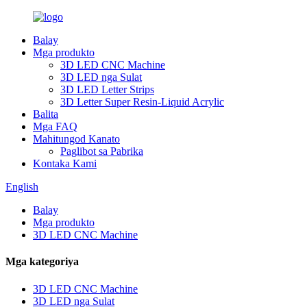
Balay
Mga produkto
3D LED CNC Machine
3D LED nga Sulat
3D LED Letter Strips
3D Letter Super Resin-Liquid Acrylic
Balita
Mga FAQ
Mahitungod Kanato
Paglibot sa Pabrika
Kontaka Kami
English
Balay
Mga produkto
3D LED CNC Machine
Mga kategoriya
3D LED CNC Machine
3D LED nga Sulat