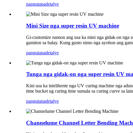
pangutana
detalye
Mini Size nga super resin UV machine
Gi-customize namon ang usa ka mini nga gidak-on nga s
gamiton sa balay. Kung gusto nimo nga ayohon ang gama
pangutana
detalye
Tunga nga gidak-on nga super resin UV ma
Kini usa ka intelihente nga UV curing machine nga adun
time bucket ug curing time sumala sa curing curve sa lain
pangutana
detalye
Channelume Channel Letter Bending Mach