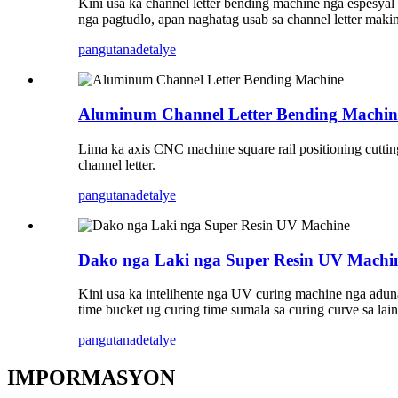
Kini usa ka channel letter bending machine nga espesya
nga pagtudlo, apan naghatag usab sa channel letter maki
pangutana
detalye
Aluminum Channel Letter Bending Machin
Lima ka axis CNC machine square rail positioning cutti
channel letter.
pangutana
detalye
Dako nga Laki nga Super Resin UV Machi
Kini usa ka intelihente nga UV curing machine nga adun
time bucket ug curing time sumala sa curing curve sa lain
pangutana
detalye
IMPORMASYON